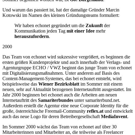
Und warum das passiert ist, hat der damalige Gründer Marcin
Kotowski im Namen des kleinen Gründungsteams formuliert:
Wir haben echonet gegründet um die
Zukunft
der
Kommunikation jeden Tag
mit einer Idee
mehr
herauszufordern
.
2000
Das Team von echonet wird sukzessive vergrößert, es beginnen die
ersten größen Kundenprojekte und auch innerhalb der Verlags- und
Agenturgruppe ECHO / VWZ beginnt das junge Team von echonet
mit Digitalisierungsmaßnahmen. Unter anderem auf Basis des
Content-Management-Systemes, das bei echonet entsteht, wird
beispielsweise das
Wiener Bezirksblatt
im Sommer mit einem
neuen, sehr auf Aktualität bezogenen Internetauftritt ausgestattet. Im
Jahr 2000 beginnen bei echonet auch die Arbeiten am neuen
Internetauftritt des
Samariterbundes
unter samariterbund.net.
Außerdem erstellt die Agentur eine neue Corporate Identity für die
große, österreichische Freemail-Community
reflex.at
und entwickelt
auch das neue Logo für deren Betreibergesellschaft
MediaInvent
.
Im Sommer 2000 wächst das Team von echonet auf über 30
Mitarbeiterinnen und Mitarbeiter an, die teilweise als Freelancer