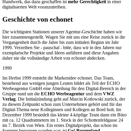
Handwerk, das dazu geschaffen ist
mehr Gerechtigkeit
in einer
digitalisierten Welt voranzutreiben.
Geschichte von echonet
Die wichtigsten Stationen unserer Agentur-Geschichte haben wir
hier zusammengestellt. Wagen Sie mit uns eine Reise zurück in die
Vergangenheit durch die Jahre bis zum initialen Beginn im Jahr
1999. Verzeihen Sie - pauschal - bitte, dass wir in den Jahren nur
exemplarische Projekte und Ideen anführen und diese Angaben
daher nie die vollständige Arbeit von echonet abdecken.
1999
Im Herbst 1999 entsteht die Markenidee echonet. Das Team,
bestehend aus wenigen jungen Leuten bildet als Teil der ECHO
Werbeagentur GmbH eine Abteilung für den Digital-Bereich in der
Gruppe rund um die
ECHO Werbeagentur
und dem
VWZ
Verlag
. Die Initialzündung geht auf Marcin Kotlowski zurück, der
zu diesem Zeitpunkt schon zum Unternehmen gehört und für das
Digital-Thema neue Kolleginnen und Kollegen an Bord holt. Im
Dezember 1999 besiedelt das kleine 4-köpfige Team dann ein Büro
mit ca. 12 Quadratmetern im 1. Stock in der Schottenfeldgasse 24
im 7. Bezirk von Wien. Ein erstes Digitalprojekt, das schon im
Sommer begonnen worden war, ist
Go! Burgenland
.