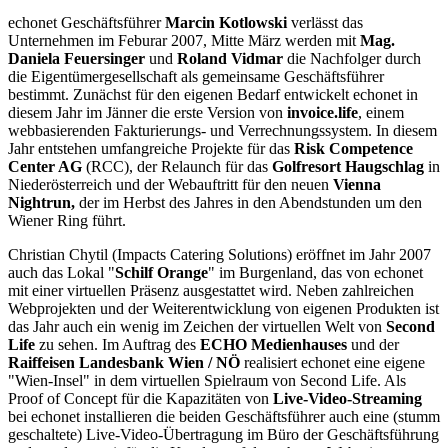
echonet Geschäftsführer
Marcin Kotlowski
verlässt das
Unternehmen im Feburar 2007, Mitte März werden mit
Mag.
Daniela Feuersinger
und
Roland Vidmar
die Nachfolger durch
die Eigentümergesellschaft als gemeinsame Geschäftsführer
bestimmt. Zunächst für den eigenen Bedarf entwickelt echonet in
diesem Jahr im Jänner die erste Version von
invoice.life
, einem
webbasierenden Fakturierungs- und Verrechnungssystem. In diesem
Jahr entstehen umfangreiche Projekte für das
Risk Competence
Center AG
(RCC), der Relaunch für das
Golfresort Haugschlag
in
Niederösterreich und der Webauftritt für den neuen
Vienna
Nightrun,
der im Herbst des Jahres in den Abendstunden um den
Wiener Ring führt.
Christian Chytil (Impacts Catering Solutions) eröffnet im Jahr 2007
auch das Lokal "
Schilf Orange
" im Burgenland, das von echonet
mit einer virtuellen Präsenz ausgestattet wird. Neben zahlreichen
Webprojekten und der Weiterentwicklung von eigenen Produkten ist
das Jahr auch ein wenig im Zeichen der virtuellen Welt von
Second
Life
zu sehen. Im Auftrag des
ECHO Medienhauses
und der
Raiffeisen Landesbank Wien / NÖ
realisiert echonet eine eigene
"Wien-Insel" in dem virtuellen Spielraum von Second Life. Als
Proof of Concept für die Kapazitäten von
Live-Video-Streaming
bei echonet installieren die beiden Geschäftsführer auch eine (stumm
geschaltete) Live-Video-Übertragung im Büro der Geschäftsführung