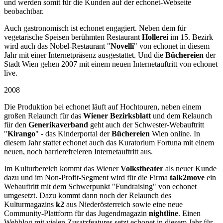
und werden somit für die Kunden auf der echonet-Webseite
beobachtbar.
Auch gastronomisch ist echonet engagiert. Neben dem für
vegetarische Speisen berühmten Restaurant
Hollerei
im 15. Bezirk
wird auch das Nobel-Restaurant "
Novelli
" von echonet in diesem
Jahr mit einer Internetpräsenz ausgestattet. Und die
Büchereien
der
Stadt Wien gehen 2007 mit einem neuen Internetauftritt von echonet
live.
2008
Die Produktion bei echonet läuft auf Hochtouren, neben einem
großen Relaunch für das
Wiener Bezirksblatt
und dem Relaunch
für den
Generikaverband
geht auch der Schwester-Webauftritt
"
Kirango
" - das Kinderportal der
Büchereien
Wien online. In
diesem Jahr stattet echonet auch das Kuratorium Fortuna mit einem
neuen, noch barrierefreieren Internetauftritt aus.
Im Kulturbereich kommt das Wiener
Volkstheater
als neuer Kunde
dazu und im Non-Profit-Segment wird für die Firma
talk2move
ein
Webauftritt mit dem Schwerpunkt "Fundraising" von echonet
umgesetzt. Dazu kommt dann noch der Relaunch des
Kulturmagazins
k2
aus Niederösterreich sowie eine neue
Community-Plattform für das Jugendmagazin
nightline
. Einen
Webblog mit vielen Zusatzfeatures setzt echonet in diesem Jahr für