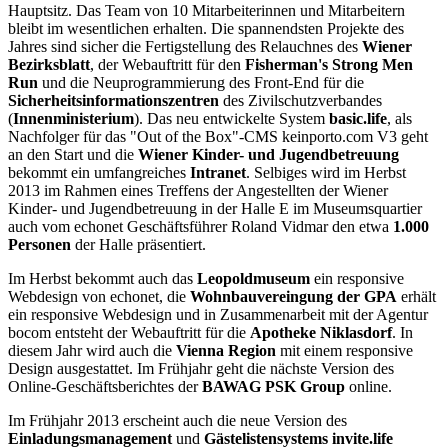
Hauptsitz. Das Team von 10 Mitarbeiterinnen und Mitarbeitern
bleibt im wesentlichen erhalten. Die spannendsten Projekte des
Jahres sind sicher die Fertigstellung des Relauchnes des
Wiener
Bezirksblatt
, der Webauftritt für den
Fisherman's Strong Men
Run
und die Neuprogrammierung des Front-End für die
Sicherheitsinformationszentren
des Zivilschutzverbandes
(
Innenministerium
). Das neu entwickelte System
basic.life
, als
Nachfolger für das "Out of the Box"-CMS keinporto.com V3 geht
an den Start und die
Wiener Kinder- und Jugendbetreuung
bekommt ein umfangreiches
Intranet
. Selbiges wird im Herbst
2013 im Rahmen eines Treffens der Angestellten der Wiener
Kinder- und Jugendbetreuung in der Halle E im Museumsquartier
auch vom echonet Geschäftsführer Roland Vidmar den etwa
1.000
Personen
der Halle präsentiert.
Im Herbst bekommt auch das
Leopoldmuseum
ein responsive
Webdesign von echonet, die
Wohnbauvereingung der GPA
erhält
ein responsive Webdesign und in Zusammenarbeit mit der Agentur
bocom entsteht der Webauftritt für die
Apotheke Niklasdorf
. In
diesem Jahr wird auch die
Vienna Region
mit einem responsive
Design ausgestattet. Im Frühjahr geht die nächste Version des
Online-Geschäftsberichtes der
BAWAG PSK Group
online.
Im Frühjahr 2013 erscheint auch die neue Version des
Einladungsmanagement
und
Gästelistensystems invite.life