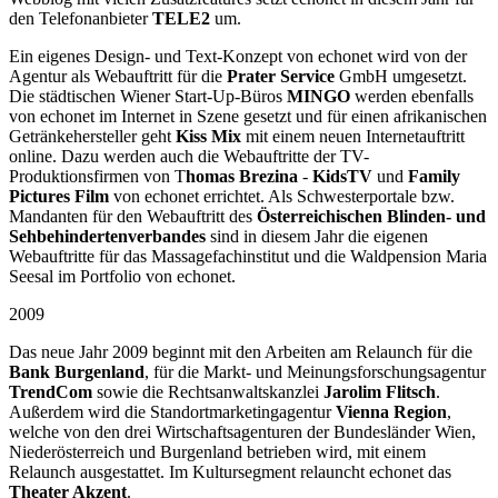
den Telefonanbieter
TELE2
um.
Ein eigenes Design- und Text-Konzept von echonet wird von der
Agentur als Webauftritt für die
Prater Service
GmbH umgesetzt.
Die städtischen Wiener Start-Up-Büros
MINGO
werden ebenfalls
von echonet im Internet in Szene gesetzt und für einen afrikanischen
Getränkehersteller geht
Kiss Mix
mit einem neuen Internetauftritt
online. Dazu werden auch die Webauftritte der TV-
Produktionsfirmen von T
homas Brezina
-
KidsTV
und
Family
Pictures Film
von echonet errichtet. Als Schwesterportale bzw.
Mandanten für den Webauftritt des
Österreichischen Blinden- und
Sehbehindertenverbandes
sind in diesem Jahr die eigenen
Webauftritte für das Massagefachinstitut und die Waldpension Maria
Seesal im Portfolio von echonet.
2009
Das neue Jahr 2009 beginnt mit den Arbeiten am Relaunch für die
Bank Burgenland
, für die Markt- und Meinungsforschungsagentur
TrendCom
sowie die Rechtsanwaltskanzlei
Jarolim Flitsch
.
Außerdem wird die Standortmarketingagentur
Vienna Region
,
welche von den drei Wirtschaftsagenturen der Bundesländer Wien,
Niederösterreich und Burgenland betrieben wird, mit einem
Relaunch ausgestattet. Im Kultursegment relauncht echonet das
Theater Akzent
.