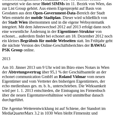
umgesetzt wie das neue
Hotel SIMMs
im 11. Bezirk von Wien, das
zur List Group gehört. Aus einem Eigenprojekt auf Basis von
Geodaten aus dem
Open-Government-Data
-Bereich der Stadt
Wien entsteht der
mobile Stadtplan
. Dieser wird schließlich von
der
Stadt Wien
übernommen und in die eigene Websystematik
integriert. Mit dem Jahreswechsel 2012 auf 2013 erfolgt dann noch
eine wesentliche Änderung in der
Eigentümer-Struktur
von
echonet... außerdem findet bei echonet am 18. Dezember 2012 noch
ein kleines
Begräbnis für mobile Webseiten
statt. Im Frühjahr geht
die nächste Version des Online-Geschäftsberichtes der
BAWAG
PSK Group
online.
2013
Am 10. Jänner 2013 um 9 Uhr wird im Büro eines Notars in Wien
der
Abtretungsvertrag
über 95,1 % der Geschäftsanteile an der
echonet communication GmbH an
Roland Vidmar
vom neuen
Eigentümer und vom Vertreter des bisherigen Eigentürmers, der
echo medienhaus ges. m. b. h., unterschrieben. Die Wirksamkeit
wird per 1. 1. 2013 entschieden, die Eintragung ins Firmenbuch
über die neuen Eigentumsverhältnisse wird unmittelbar danach
durchgeführt.
Die Agentur-Weiterentwicklung ist auf Schiene, der Standort im
MediaQuarterMarx 3.2 in 1030 Wien bleibt Firmensitz und