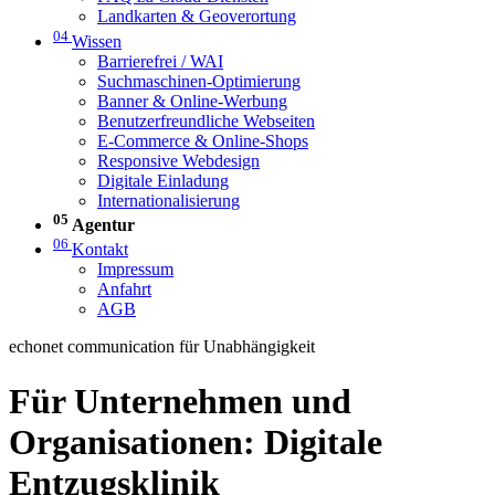
Landkarten & Geoverortung
04
Wissen
Barrierefrei / WAI
Suchmaschinen-Optimierung
Banner & Online-Werbung
Benutzerfreundliche Webseiten
E-Commerce & Online-Shops
Responsive Webdesign
Digitale Einladung
Internationalisierung
05
Agentur
06
Kontakt
Impressum
Anfahrt
AGB
echonet communication für Unabhängigkeit
Für Unternehmen und
Organisationen: Digitale
Entzugsklinik