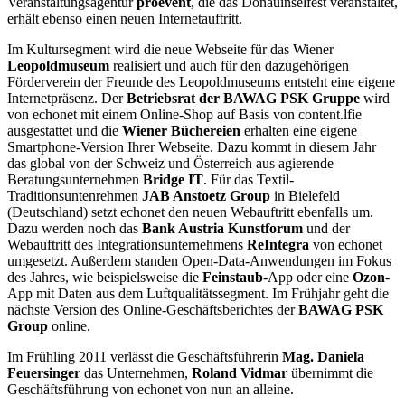
Veranstaltungsagentur
proevent
, die das Donauinselfest veranstaltet,
erhält ebenso einen neuen Internetauftritt.
Im Kultursegment wird die neue Webseite für das Wiener
Leopoldmuseum
realisiert und auch für den dazugehörigen
Förderverein der Freunde des Leopoldmuseums entsteht eine eigene
Internetpräsenz. Der
Betriebsrat der BAWAG PSK Gruppe
wird
von echonet mit einem Online-Shop auf Basis von content.lfie
ausgestattet und die
Wiener Büchereien
erhalten eine eigene
Smartphone-Version Ihrer Webseite. Dazu kommt in diesem Jahr
das global von der Schweiz und Österreich aus agierende
Beratungsunternehmen
Bridge IT
. Für das Textil-
Traditionsuntenrehmen
JAB Anstoetz Group
in Bielefeld
(Deutschland) setzt echonet den neuen Webauftritt ebenfalls um.
Dazu werden noch das
Bank Austria Kunstforum
und der
Webauftritt des Integrationsunternehmens
ReIntegra
von echonet
umgesetzt. Außerdem standen Open-Data-Anwendungen im Fokus
des Jahres, wie beispielsweise die
Feinstaub
-App oder eine
Ozon
-
App mit Daten aus dem Luftqualitätssegment. Im Frühjahr geht die
nächste Version des Online-Geschäftsberichtes der
BAWAG PSK
Group
online.
Im Frühling 2011 verlässt die Geschäftsführerin
Mag. Daniela
Feuersinger
das Unternehmen,
Roland Vidmar
übernimmt die
Geschäftsführung von echonet von nun an alleine.