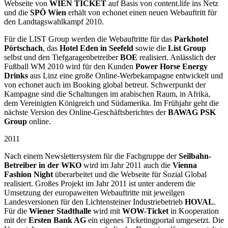
Webseite von
WIEN TICKET
auf Basis von content.life ins Netz
und die
SPÖ Wien
erhält von echonet einen neuen Webauftritt für
den Landtagswahlkampf 2010.
Für die LIST Group werden die Webauftritte für das
Parkhotel
Pörtschach
, das
Hotel Eden in Seefeld
sowie die
List Group
selbst und den Tiefgaragenbetreiber
BOE
realisiert. Anlässlich der
Fußball WM 2010 wird für den Kunden
Power Horse Energy
Drinks
aus Linz eine große Online-Werbekampagne entwickelt und
von echonet auch im Booking global betreut. Schwerpunkt der
Kampagne sind die Schaltungen im arabischen Raum, in Afrika,
dem Vereinigten Königreich und Südamerika. Im Frühjahr geht die
nächste Version des Online-Geschäftsberichtes der
BAWAG PSK
Group
online.
2011
Nach einem Newslettersystem für die Fachgruppe der
Seilbahn-
Betreiber in der WKO
wird im Jahr 2011 auch die
Vienna
Fashion Night
überarbeitet und die Webseite für Sozial Global
realisiert. Großes Projekt im Jahr 2011 ist unter anderem die
Umsetzung der europaweiten Webauftritte mit jeweilgen
Landesversionen für den Lichtensteiner Industriebetrieb
HOVAL
.
Für die
Wiener Stadthalle
wird mit
WOW-Ticket
in Kooperation
mit der
Ersten Bank AG
ein eigenes Ticketingportal umgesetzt. Die