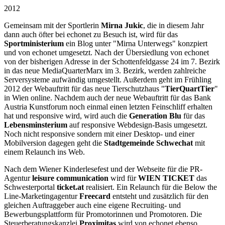
2012
Gemeinsam mit der Sportlerin
Mirna Jukic
, die in diesem Jahr
dann auch öfter bei echonet zu Besuch ist, wird für das
Sportministerium
ein Blog unter "Mirna Unterwegs" konzpiert
und von echonet umgesetzt. Nach der Übersiedlung von echonet
von der bisherigen Adresse in der Schottenfeldgasse 24 im 7. Bezirk
in das neue MediaQuarterMarx im 3. Bezirk, werden zahlreiche
Serversysteme aufwändig umgestellt. Außerdem geht im Frühling
2012 der Webauftritt für das neue Tierschutzhaus "
TierQuartTier
"
in Wien online. Nachdem auch der neue Webauftritt für das Bank
Austria Kunstforum noch einmal einen letzten Feinschliff erhalten
hat und responsive wird, wird auch die
Generation Blu
für das
Lebensminsterium
auf responsive Webdesign-Basis umgesetzt.
Noch nicht responsive sondern mit einer Desktop- und einer
Mobilversion dagegen geht die
Stadtgemeinde Schwechat
mit
einem Relaunch ins Web.
Nach dem Wiener Kinderlesefest und der Webseite für die PR-
Agentur
leisure communication
wird für
WIEN TICKET
das
Schwesterportal
ticket.at
realisiert. Ein Relaunch für die Below the
Line-Marketingagentur
Freecard
entsteht und zusätzlich für den
gleichen Auftraggeber auch eine eigene Recruiting- und
Bewerbungsplattform für Promotorinnen und Promotoren. Die
Steuerberatungskanzlei
Proximitas
wird von echonet ebenso