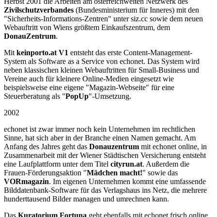
Herbst 2001 die Arbeiten am österreichweiten Netzwerk des
Zivilschutzverbandes
(Bundesministerium für Inneres) mit den
"Sicherheits-Informations-Zentren" unter siz.cc sowie dem neuen
Webauftritt von Wiens größtem Einkaufszentrum, dem
DonauZentrum
.
Mit
keinporto.at V1
entsteht das erste Content-Management-
System als Software as a Service von echonet. Das System wird
neben klassischen kleinen Webauftritten für Small-Business und
Vereine auch für kleinere Online-Medien eingesetzt wie
beispielsweise eine eigene "Magazin-Webseite" für eine
Steuerberatung als "
PopUp
"-Umsetzung.
2002
echonet ist zwar immer noch kein Unternehmen im rechtlichen
Sinne, hat sich aber in der Branche einen Namen gemacht. Am
Anfang des Jahres geht das
Donauzentrum
mit echonet online, in
Zusammenarbeit mit der Wiener Städtischen Versicherung entsteht
eine Laufplattform unter dem Titel
cityrun.at
. Außerdem die
Frauen-Förderungsaktion "
Mädchen macht!
" sowie das
VORmagazin
. Im eigenen Unternehmen kommt eine umfassende
Bilddatenbank-Software für das Verlagshaus ins Netz, die mehrere
hunderttausend Bilder managen und umrechnen kann.
Das
Kuratorium Fortuna
geht ebenfalls mit echonet frisch online