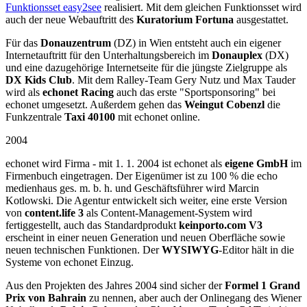
Funktionsset easy2see
realisiert. Mit dem gleichen Funktionsset wird
auch der neue Webauftritt des
Kuratorium Fortuna
ausgestattet.
Für das
Donauzentrum
(DZ) in Wien entsteht auch ein eigener
Internetauftritt für den Unterhaltungsbereich im
Donauplex
(DX)
und eine dazugehörige Internetseite für die jüngste Zielgruppe als
DX Kids Club
. Mit dem Ralley-Team Gery Nutz und Max Tauder
wird als
echonet Racing
auch das erste "Sportsponsoring" bei
echonet umgesetzt. Außerdem gehen das
Weingut Cobenzl
die
Funkzentrale
Taxi 40100
mit echonet online.
2004
echonet wird Firma - mit 1. 1. 2004 ist echonet als
eigene GmbH
im
Firmenbuch eingetragen. Der Eigenümer ist zu 100 % die echo
medienhaus ges. m. b. h. und Geschäftsführer wird Marcin
Kotlowski. Die Agentur entwickelt sich weiter, eine erste Version
von
content.life 3
als Content-Management-System wird
fertiggestellt, auch das Standardprodukt
keinporto.com V3
erscheint in einer neuen Generation und neuen Oberfläche sowie
neuen technischen Funktionen. Der
WYSIWYG
-Editor hält in die
Systeme von echonet Einzug.
Aus den Projekten des Jahres 2004 sind sicher der
Formel 1 Grand
Prix von Bahrain
zu nennen, aber auch der Onlinegang des Wiener