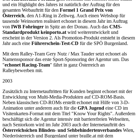
und ein Highlight des Jahres ist natürlich der Auftrag für den
gesamten Webauftritt für den
Formel 1 Grand Prix von
Österreich
, den A1-Ring in Zeltweg. Auch einen Webshop für
tausende Weinsorten realisiert echonet in diesem Jahr im Auftrag
von
IWB Fohringer
in Spitz an der Donau. Auch das
CMS-
Standardprodukt keinporto.at
wird weiterentwickelt und
erscheint in der Version 2. Als Promotion-Produkt entsteht in diesem
Jahr auch eine
Führerschein-Test-CD
für die SPÖ Burgenland.
Mit dem Ralley-Team Gery Nutz / Max Tauder setzt echonet als
Namenssponsor das erste Sport-Sponsoring der Agentur um. Das
"
echonet Racing-Team
" fährt in ganz Österreich an
Ralleybewerben mit.
2003
Zusätzlich zu Internetauftritten für Kunden beginnt echonet mit der
Entwicklung von Multi-Media-Produkten auf CD-ROM-Basis.
Neben klassischen CD-ROMs erstellt echonet mit Hilfe von 3-D-
Animation unter anderem auch für die
GPA Jugend
eine CD im
Visitenkarten-Format mit dem Titel "Know Your Rights". Außerdem
beschäftigt sich die Agentur intensiv mit barrierefreien Webseiten,
nach Seniorkom wird im Jahr 2003 auch der Internetauftritt des
Österreichsichen Blinden- und Sehbehindertenverbandes
Wien,
Niederösterreich und Burgenland unter braille.at mit dem