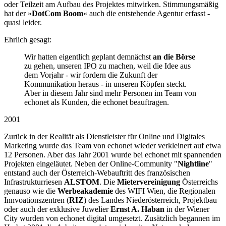
oder Teilzeit am Aufbau des Projektes mitwirken. Stimmungsmäßig
hat der »
DotCom Boom
« auch die entstehende Agentur erfasst -
quasi leider.
Ehrlich gesagt:
Wir hatten eigentlich geplant demnächst
an die Börse
zu gehen, unseren
IPO
zu machen, weil die Idee aus
dem Vorjahr - wir fordern die Zukunft der
Kommunikation heraus - in unseren Köpfen steckt.
Aber in diesem Jahr sind mehr Personen im Team von
echonet als Kunden, die echonet beauftragen.
2001
Zurück in der Realität als Dienstleister für Online und Digitales
Marketing wurde das Team von echonet wieder verkleinert auf etwa
12 Personen. Aber das Jahr 2001 wurde bei echonet mit spannenden
Projekten eingeläutet. Neben der Online-Community "
Nightline
"
entstand auch der Österreich-Webauftritt des französischen
Infrastrukturriesen
ALSTOM
. Die
Mietervereinigung
Österreichs
genauso wie die
Werbeakademie
des WIFI Wien, die Regionalen
Innvoationszentren (
RIZ
) des Landes Niederösterreich, Projektbau
oder auch der exklusive Juwelier
Ernst A. Haban
in der Wiener
City wurden von echonet digital umgesetzt. Zusätzlich begannen im