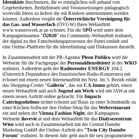
Ideenkiste
durchsetzen, die es ermöglichen soll anhand von
Gegebenheiten, Bedürfnissen und Voraussetzungen pädagogisch
wertvolle Ideen zu liefern die mit Kindern unternommen werden
können. Außerdem vergibt die
Österreichische Vereinigung für
das Gas- und Wasserfach
(ÖVGW) Ihren Webauftritt
www.wasserwerk.at an echonet. Für die
SPÖ
wird unter dem
Kampagnennamen "
Ö2020
" ein Community-Webauftritt realisiert,
der digital zu den Entscheidungsprozessen der Partei einlädt und
eine Online-Plattform für die Ideenfindung und Diskussion darstellt.
In Zusammenarbeit mit der PR-Agentur
Pleon Publico
wird die
Webseite für die Fachgruppe der
Personaldienstleister
in der
WKO
realisiert. Außerdem geht der
Radiosender ENERGY
104.2
(Österreich Dependence des französischen Radio-Konzernes) mit
echonet mit einem neuen Internetauftritt ins Netz. Im 3. Bezirk erhält
das Shopping-Center "
Galleria
", das zur
CA-Immo
gehört, einen
neuen Webauftritt und auch
Jugend am Werk
wird mit JAW.at mit
einem neuen Auftritt online gebracht. Für
Impacts
Cateringsolutions
richtet echonet auf Basis zu einer Schnittstelle zu
einer Küchen-Software den Online-Shop für das
Webrestaurant
ein und neben der
Vienna Fashion Night
, der Kampagnen-
Webseite
ilovevie
.at und dem Webauftritt für das
Dialysezentrum
Wien
wird auch in Zusammenarbeit mit der Central Danube
Marketing GmbH der Online-Auftritt des "
Twin City Danube
Forum
" realisiert. In diesem Jahr geht auch die neu programmierte