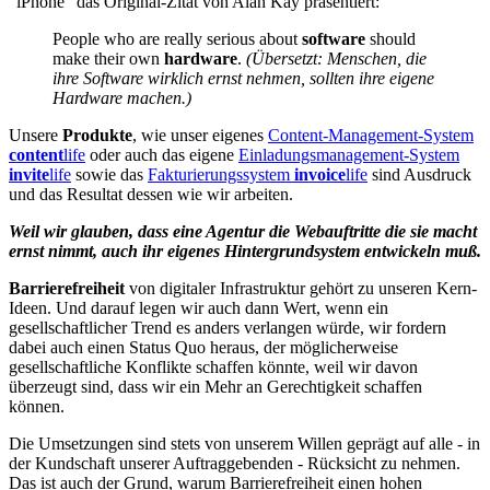
"iPhone" das Original-Zitat von Alan Kay präsentiert:
People who are really serious about
software
should
make their own
hardware
.
(Übersetzt: Menschen, die
ihre Software wirklich ernst nehmen, sollten ihre eigene
Hardware machen.)
Unsere
Produkte
, wie unser eigenes
Content-Management-System
content
life
oder auch das eigene
Einladungsmanagement-System
invite
life
sowie das
Fakturierungssystem
invoice
life
sind Ausdruck
und das Resultat dessen wie wir arbeiten.
Weil wir glauben, dass eine Agentur die Webauftritte die sie macht
ernst nimmt, auch ihr eigenes Hintergrundsystem entwickeln muß.
Barrierefreiheit
von digitaler Infrastruktur gehört zu unseren Kern-
Ideen. Und darauf legen wir auch dann Wert, wenn ein
gesellschaftlicher Trend es anders verlangen würde, wir fordern
dabei auch einen Status Quo heraus, der möglicherweise
gesellschaftliche Konflikte schaffen könnte, weil wir davon
überzeugt sind, dass wir ein Mehr an Gerechtigkeit schaffen
können.
Die Umsetzungen sind stets von unserem Willen geprägt auf alle - in
der Kundschaft unserer Auftraggebenden - Rücksicht zu nehmen.
Das ist auch der Grund, warum Barrierefreiheit einen hohen