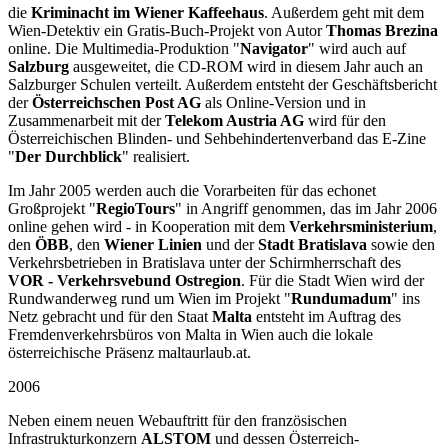
die
Kriminacht im Wiener Kaffeehaus
. Außerdem geht mit dem
Wien-Detektiv ein Gratis-Buch-Projekt von Autor
Thomas Brezina
online. Die Multimedia-Produktion "
Navigator
" wird auch auf
Salzburg
ausgeweitet, die CD-ROM wird in diesem Jahr auch an
Salzburger Schulen verteilt. Außerdem entsteht der Geschäftsbericht
der
Österreichschen Post AG
als Online-Version und in
Zusammenarbeit mit der
Telekom Austria AG
wird für den
Österreichischen Blinden- und Sehbehindertenverband das E-Zine
"
Der Durchblick
" realisiert.
Im Jahr 2005 werden auch die Vorarbeiten für das echonet
Großprojekt "
RegioTours
" in Angriff genommen, das im Jahr 2006
online gehen wird - in Kooperation mit dem
Verkehrsministerium
,
den
ÖBB
, den
Wiener Linien
und der
Stadt Bratislava
sowie den
Verkehrsbetrieben in Bratislava unter der Schirmherrschaft des
VOR - Verkehrsvebund Ostregion
. Für die Stadt Wien wird der
Rundwanderweg rund um Wien im Projekt "
Rundumadum
" ins
Netz gebracht und für den Staat
Malta
entsteht im Auftrag des
Fremdenverkehrsbüros von Malta in Wien auch die lokale
österreichische Präsenz maltaurlaub.at.
2006
Neben einem neuen Webauftritt für den französischen
Infrastrukturkonzern
ALSTOM
und dessen Österreich-