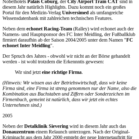
Nobelhotels
Palais Coburg
, der
City Airport Train CAT
sind in
diesem Jahr natürlich Highlights. Dazu kommt noch ein großes
Portal für den Medizin-Verlag
Universimed
als umfangreiche
Wissensdatenbank mit zahlreichen technischen Features.
Neben dem
echonet Racing-Team
(Ralley) wird echonet auch der
Namens- und Hauptsponsor des FC Inter Meidling, der Fußballklub
firmiert daraufhin ab der Saison 2004/2005 unter dem Namen "
FC
echonet Inter Meidling
".
Der Spruch des Jahres - obwohl wir nicht an der Börse gehandelt
werden - ist wohl trotzdem die Erkennntis gewesen:
Wir sind jetzt
eine richtige Firma
.
(Hinweis: Wir wissen aus der Betriebswirtschaft, dass wir keine
Firma sind, eine Firma ist streng genommen nur der Name, also die
Kombination aus Buchstaben und Ziffern oder Sonderzeichen im
Firmenbuch, gemeint ist natürlich, dass wir jetzt ein echtes
Unternehmen sind.)
2005
Neben der
Detalklinik Sievering
wird in diesem Jahr auch das
Donauzentrum
einem Relaunch unterzogen. Nach der Original-
Kriminacht aus dem Jahr 2000 entsteht der neue Internetauftritt für