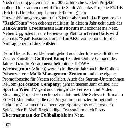
Niederlassung gehen im Jahr 2006 zahlreiche weitere Projekte
online. Unter anderem wird für die Stadt Wien das Projekte
EULE
(Erlebnis Unterhaltung Lernen Erfahrung), ein
Umweltbildungsprogramm für Kinder aber auch das Eigenprojekt
"
RegioTours
" von echonet realisiert. In diesem Jahr geht auch das
BankAustria Creditanstalt Kunstforum
mit echonet ins Netz.
Neben Upgrades für die Feriencamp-Plattform
ferien4kids
wird
auch das "Spaß-Business-Portal"
funABC
von echonet für die
Auftraggeber in Linz realisiert.
Beim Thema Kunst bleibend, gehört auch der Internetauftritt des
Wiener Künstlers
Gottfried Kumpf
zu den Online-Gängen des
Jahres dazu. In Zusammenarbeit mit der
LOWE
Werbeagentur
(Zürich) werden in diesem Jahr auch die Online-
Präsenzen von
Malik Management Zentrum
und eine eigene
Promotionseite für Nestea realisiert. Auch das Startup-Unternehmen
ReCom (
Relocation Company
) geht in diesem Jahr online. Mit
Sport in Wien TV
geht auch ein großes Fernseh- und Video-
Streaming-Projekt von echonet ins Internet. Die Schwesterfirma im
ECHO Medienhaus, die das Programm produziert bringt online
nicht nur Zusammenfassungen von Sportevents wie etwa den
Spielen der Fußball Regionalliga Ost sondern auch
Live-
Übertragungen der Fußballspiele
ins Netz.
2007