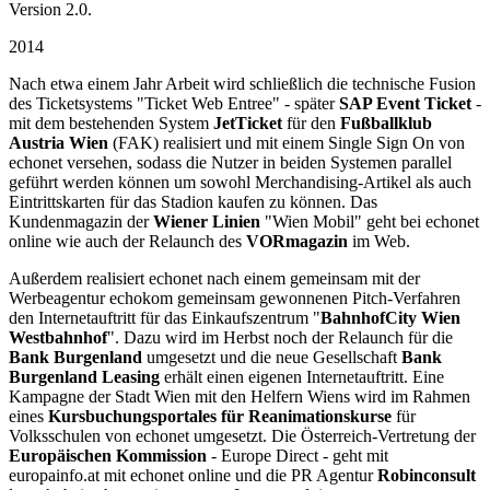
Version 2.0.
2014
Nach etwa einem Jahr Arbeit wird schließlich die technische Fusion
des Ticketsystems "Ticket Web Entree" - später
SAP Event Ticket
-
mit dem bestehenden System
JetTicket
für den
Fußballklub
Austria Wien
(FAK) realisiert und mit einem Single Sign On von
echonet versehen, sodass die Nutzer in beiden Systemen parallel
geführt werden können um sowohl Merchandising-Artikel als auch
Eintrittskarten für das Stadion kaufen zu können. Das
Kundenmagazin der
Wiener Linien
"Wien Mobil" geht bei echonet
online wie auch der Relaunch des
VORmagazin
im Web.
Außerdem realisiert echonet nach einem gemeinsam mit der
Werbeagentur echokom gemeinsam gewonnenen Pitch-Verfahren
den Internetauftritt für das Einkaufszentrum "
BahnhofCity Wien
Westbahnhof
". Dazu wird im Herbst noch der Relaunch für die
Bank Burgenland
umgesetzt und die neue Gesellschaft
Bank
Burgenland Leasing
erhält einen eigenen Internetauftritt. Eine
Kampagne der Stadt Wien mit den Helfern Wiens wird im Rahmen
eines
Kursbuchungsportales für Reanimationskurse
für
Volksschulen von echonet umgesetzt. Die Österreich-Vertretung der
Europäischen Kommission
- Europe Direct - geht mit
europainfo.at mit echonet online und die PR Agentur
Robinconsult