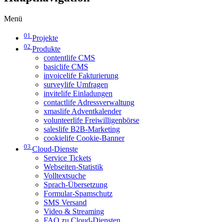
Menü
01
Projekte
02
Produkte
contentlife CMS
basiclife CMS
invoicelife Fakturierung
surveylife Umfragen
invitelife Einladungen
contactlife Adressverwaltung
xmaslife Adventkalender
volunteerlife Freiwilligenbörse
saleslife B2B-Marketing
cookielife Cookie-Banner
03
Cloud-Dienste
Service Tickets
Webseiten-Statistik
Volltextsuche
Sprach-Übersetzung
Formular-Spamschutz
SMS Versand
Video & Streaming
FAQ zu Cloud-Diensten