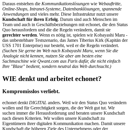
Daraus entstehen die
Kommunikationslösungen
wie
Webauftritte
,
Online-Shops
,
Intranet-Systeme
,
Datenbanklösungen, spannende
Anwendungen
und vieles mehr. Diese Infrastruktur nutzt unsere
Kundschaft für ihren Erfolg
. Darum sind auch Menschen im
Team und auch in Geschäftsbeziehungen mit echonet, die den Status
Quo herausfordern und die die Regeln verändern, damit sie
gerechter werden
. Wenn es nötig ist, spielen wir Kobayashi Maru -
das unbestehbare Testszenario, das James Tiberius Kirk (Kapitän der
USS 1701 Enterprise) nur besteht, weil er die Regeln verändert.
(Suchen Sie gerne im Web nach Kobayashi Maru, wenn Sie die
Analogie nicht kennen, nutzen Sie aber am besten eine
Suchmaschine wie Qwant.com aus Paris dafür, die nicht einfach
Ihre "Blase" bedient, sondern neutral das Web durchsucht.)
WIE denkt und arbeitet echonet?
Kompromisslos verliebt.
echonet denkt
DIGITAL
anders. Weil wir den Status Quo verändern
wollen und für Gerechtigkeit sorgen, die der Welt gut tut. Wir
suchen immer die Herausforderung und beraten unsere Kundschaft
nach diesen Kriterien. Wir wollen unsere Kundschaft zu
Eigentümern ihrer digitalen Kommunikation machen. Damit unsere
Kundschaft die höheren Ziele des Unternehmens oder der