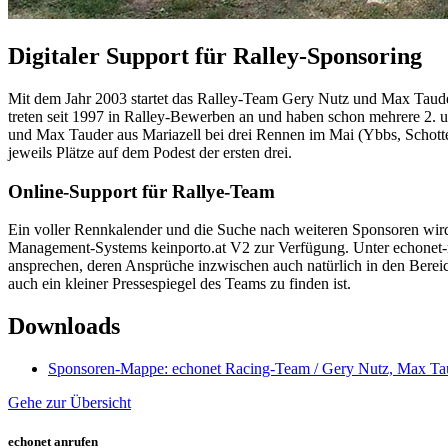
Digitaler Support für Ralley-Sponsoring
Mit dem Jahr 2003 startet das Ralley-Team Gery Nutz und Max Taude
treten seit 1997 in Ralley-Bewerben an und haben schon mehrere 2. un
und Max Tauder aus Mariazell bei drei Rennen im Mai (Ybbs, Schott
jeweils Plätze auf dem Podest der ersten drei.
Online-Support für Rallye-Team
Ein voller Rennkalender und die Suche nach weiteren Sponsoren wird f
Management-Systems keinporto.at V2 zur Verfügung. Unter echonet-ra
ansprechen, deren Ansprüche inzwischen auch natürlich in den Ber
auch ein kleiner Pressespiegel des Teams zu finden ist.
Downloads
Sponsoren-Mappe: echonet Racing-Team / Gery Nutz, Max Ta
Gehe zur Übersicht
echonet anrufen