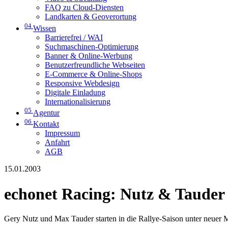
FAQ zu Cloud-Diensten
Landkarten & Geoverortung
04
Wissen
Barrierefrei / WAI
Suchmaschinen-Optimierung
Banner & Online-Werbung
Benutzerfreundliche Webseiten
E-Commerce & Online-Shops
Responsive Webdesign
Digitale Einladung
Internationalisierung
05
Agentur
06
Kontakt
Impressum
Anfahrt
AGB
15.01.2003
echonet Racing: Nutz & Tauder
Gery Nutz und Max Tauder starten in die Rallye-Saison unter neuer 