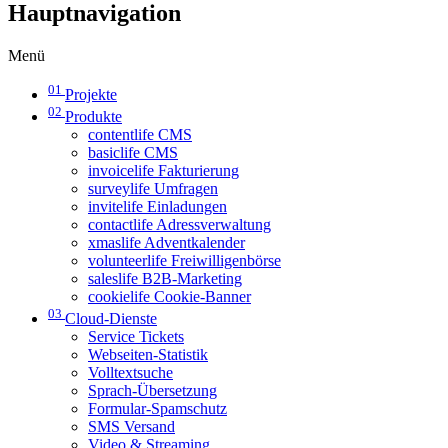
Hauptnavigation
Menü
01
Projekte
02
Produkte
contentlife CMS
basiclife CMS
invoicelife Fakturierung
surveylife Umfragen
invitelife Einladungen
contactlife Adressverwaltung
xmaslife Adventkalender
volunteerlife Freiwilligenbörse
saleslife B2B-Marketing
cookielife Cookie-Banner
03
Cloud-Dienste
Service Tickets
Webseiten-Statistik
Volltextsuche
Sprach-Übersetzung
Formular-Spamschutz
SMS Versand
Video & Streaming