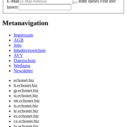
E-Mail
Bitte dieses Feld leer
lassen
Metanavigation
Impressum
AGB
Jobs
Inhaltsverzeichnis
AVV
Datenschutz
Werbung
Newsletter
echonet.biz
li.echonet.biz
gr.echonet.biz
si.echonet.biz
mt.echonet.biz
is.echonet.biz
ie.echonet.biz
es.echonet.biz
cz.echonet.biz
lu.echonet.biz