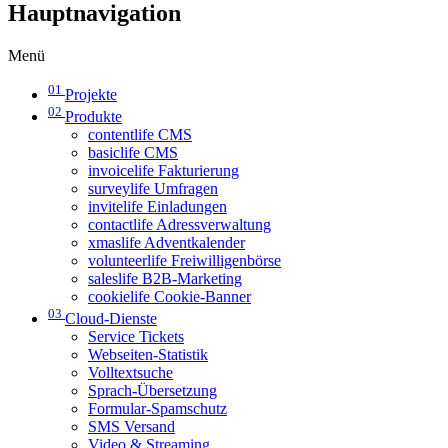
Hauptnavigation
Menü
01
Projekte
02
Produkte
contentlife CMS
basiclife CMS
invoicelife Fakturierung
surveylife Umfragen
invitelife Einladungen
contactlife Adressverwaltung
xmaslife Adventkalender
volunteerlife Freiwilligenbörse
saleslife B2B-Marketing
cookielife Cookie-Banner
03
Cloud-Dienste
Service Tickets
Webseiten-Statistik
Volltextsuche
Sprach-Übersetzung
Formular-Spamschutz
SMS Versand
Video & Streaming