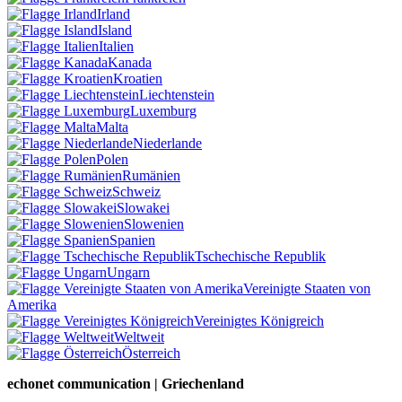
Irland
Island
Italien
Kanada
Kroatien
Liechtenstein
Luxemburg
Malta
Niederlande
Polen
Rumänien
Schweiz
Slowakei
Slowenien
Spanien
Tschechische Republik
Ungarn
Vereinigte Staaten von
Amerika
Vereinigtes Königreich
Weltweit
Österreich
echonet communication | Griechenland