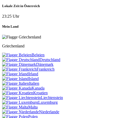
Lokale Zeit in Österreich
23:25 Uhr
Mein Land
Griechenland
Belgien
Deutschland
Dänemark
Frankreich
Irland
Island
Italien
Kanada
Kroatien
Liechtenstein
Luxemburg
Malta
Niederlande
Polen