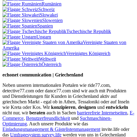
Rumänien
Schweiz
Slowakei
Slowenien
Spanien
Tschechische Republik
Ungarn
Vereinigte Staaten von
Amerika
Vereinigtes Königreich
Weltweit
Österreich
echonet communication | Griechenland
Neben unseren internationalen Portalen wie ride77.com,
detective77.com oder dance77.com sind wir auch mit Produkten
und Dienstleistungen für Kunden in Griechenland aktiv auf
griechischen Markt - egal ob in Athen, Tessaloniki oder auf Inseln
wie Kreta oder Kos. Wir
konzipieren
,
designen
und
entwickeln
nicht nur, wir
beraten
auch in Sachen
barrierefreie Internetseiten
,
E-
Commerce
,
Benutzerfreundlichkeit
und
Suchmaschinen-
Optimierung
. Auch unsere Produkte wie das
Einladungsmanagement & Gästelistenmanagement
invite.life oder
das
Umfragesystem survey.life
werden von uns in Griechenland