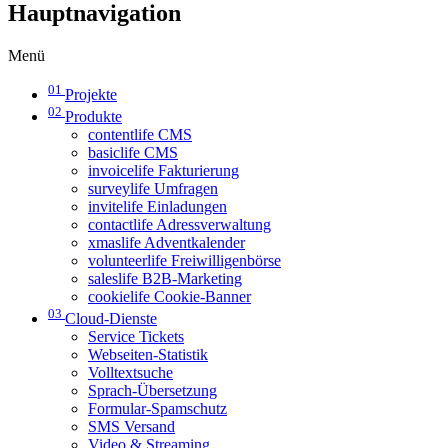
Hauptnavigation
Menü
01
Projekte
02
Produkte
contentlife CMS
basiclife CMS
invoicelife Fakturierung
surveylife Umfragen
invitelife Einladungen
contactlife Adressverwaltung
xmaslife Adventkalender
volunteerlife Freiwilligenbörse
saleslife B2B-Marketing
cookielife Cookie-Banner
03
Cloud-Dienste
Service Tickets
Webseiten-Statistik
Volltextsuche
Sprach-Übersetzung
Formular-Spamschutz
SMS Versand
Video & Streaming