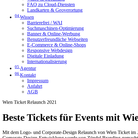
FAQ zu Cloud-Diensten
Landkarten & Geoverortung
04
Wissen
Barrierefrei / WAI
Suchmaschinen-Optimierung
Banner & Online-Werbung
Benutzerfreundliche Webseiten
E-Commerce & Online-Shops
Responsive Webdesign
Digitale Einladung
Internationalisierung
05
Agentur
06
Kontakt
Impressum
Anfahrt
AGB
Wien Ticket Relaunch 2021
Beste Tickets für Events mit Wi
Mit dem Logo- und Corporate-Design Relaunch von Wien Ticket im Ja
Corporate-Design-Entwicklung wurde von Zündel Branding gemacht, 