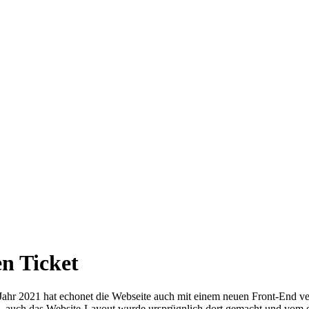
en Ticket
hr 2021 hat echonet die Webseite auch mit einem neuen Front-End ver
auch das Website-Layout wurde ursprügnlich dort gemacht und vom e