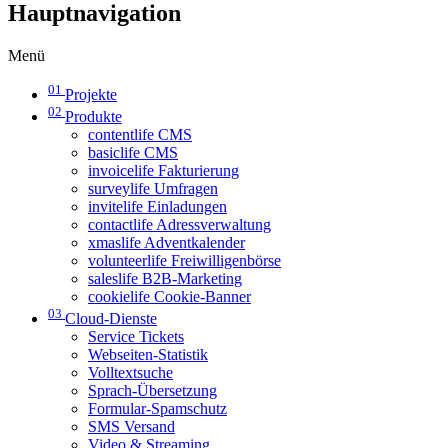
Hauptnavigation
Menü
01
Projekte
02
Produkte
contentlife CMS
basiclife CMS
invoicelife Fakturierung
surveylife Umfragen
invitelife Einladungen
contactlife Adressverwaltung
xmaslife Adventkalender
volunteerlife Freiwilligenbörse
saleslife B2B-Marketing
cookielife Cookie-Banner
03
Cloud-Dienste
Service Tickets
Webseiten-Statistik
Volltextsuche
Sprach-Übersetzung
Formular-Spamschutz
SMS Versand
Video & Streaming