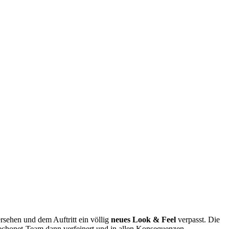
sehen und dem Auftritt ein völlig
neues Look & Feel
verpasst. Die
chonet-Team dann verfeinert und in allen Konsequenzen