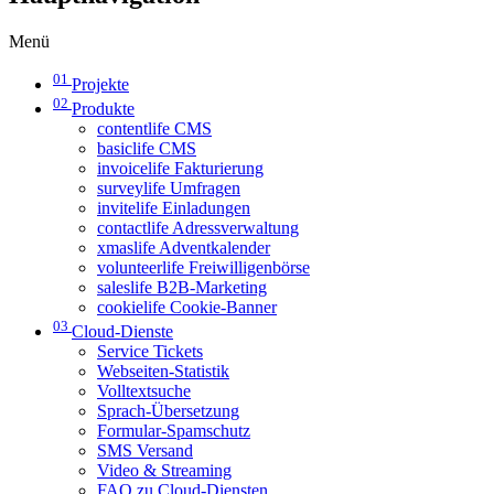
Menü
01
Projekte
02
Produkte
contentlife CMS
basiclife CMS
invoicelife Fakturierung
surveylife Umfragen
invitelife Einladungen
contactlife Adressverwaltung
xmaslife Adventkalender
volunteerlife Freiwilligenbörse
saleslife B2B-Marketing
cookielife Cookie-Banner
03
Cloud-Dienste
Service Tickets
Webseiten-Statistik
Volltextsuche
Sprach-Übersetzung
Formular-Spamschutz
SMS Versand
Video & Streaming
FAQ zu Cloud-Diensten