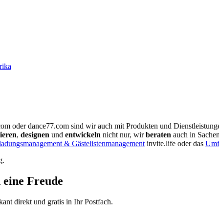
rika
com oder dance77.com sind wir auch mit Produkten und Dienstleistunge
ieren
,
designen
und
entwickeln
nicht nur, wir
beraten
auch in Sache
ladungsmanagement & Gästelistenmanagement
invite.life oder das
Umfr
g.
d eine Freude
t direkt und gratis in Ihr Postfach.