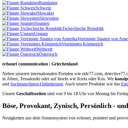
Rumänien
Schweiz
Slowakei
Slowenien
Spanien
Tschechische Republik
Ungarn
Vereinigte Staaten von Ame
Vereinigtes Königreich
Weltweit
Österreich
echonet communication | Griechenland
Neben unseren internationalen Portalen wie ride77.com, detective77.
in Athen, Tessaloniki oder auf Inseln wie Kreta oder Kos. Wir
konzip
und
Suchmaschinen-Optimierung
. Auch unsere Produkte wie das
Ein
Unsere
Geschäftszeiten
sind von 9 bis 18 Uhr von Montag bis Freita
Böse, Provokant, Zynisch, Persönlich - un
Neuigkeiten aus dem Sonnensystem von echonet, pointiert und provokan
Datenschutz-Information zum Newsletter