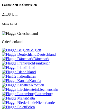
Lokale Zeit in Österreich
21:38 Uhr
Mein Land
Griechenland
Belgien
Deutschland
Dänemark
Frankreich
Irland
Island
Italien
Kanada
Kroatien
Liechtenstein
Luxemburg
Malta
Niederlande
Polen