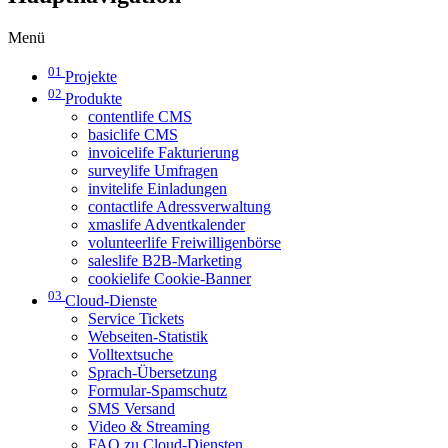
Menü
01
Projekte
02
Produkte
contentlife CMS
basiclife CMS
invoicelife Fakturierung
surveylife Umfragen
invitelife Einladungen
contactlife Adressverwaltung
xmaslife Adventkalender
volunteerlife Freiwilligenbörse
saleslife B2B-Marketing
cookielife Cookie-Banner
03
Cloud-Dienste
Service Tickets
Webseiten-Statistik
Volltextsuche
Sprach-Übersetzung
Formular-Spamschutz
SMS Versand
Video & Streaming
FAQ zu Cloud-Diensten