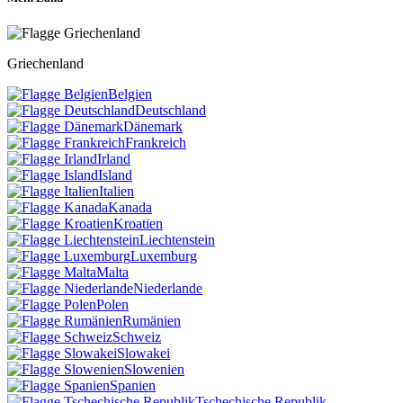
Griechenland
Belgien
Deutschland
Dänemark
Frankreich
Irland
Island
Italien
Kanada
Kroatien
Liechtenstein
Luxemburg
Malta
Niederlande
Polen
Rumänien
Schweiz
Slowakei
Slowenien
Spanien
Tschechische Republik