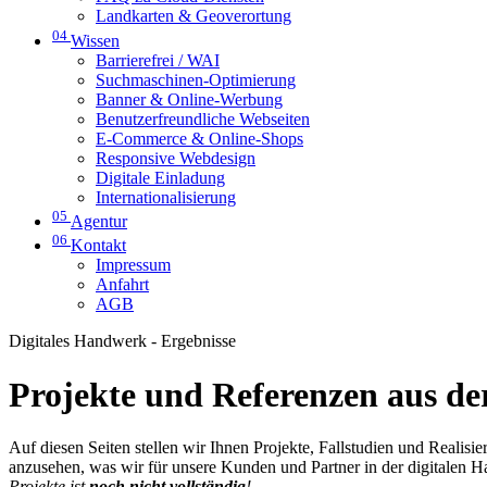
Landkarten & Geoverortung
04
Wissen
Barrierefrei / WAI
Suchmaschinen-Optimierung
Banner & Online-Werbung
Benutzerfreundliche Webseiten
E-Commerce & Online-Shops
Responsive Webdesign
Digitale Einladung
Internationalisierung
05
Agentur
06
Kontakt
Impressum
Anfahrt
AGB
Digitales Handwerk - Ergebnisse
Projekte und Referenzen aus der
Auf diesen Seiten stellen wir Ihnen Projekte, Fallstudien und Realis
anzusehen, was wir für unsere Kunden und Partner in der digitalen 
Projekte ist
noch nicht vollständig
!