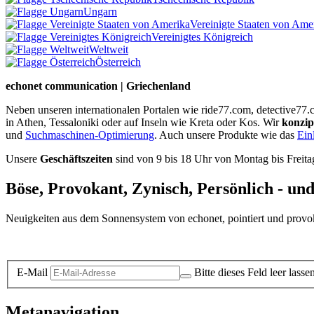
Ungarn
Vereinigte Staaten von Ame
Vereinigtes Königreich
Weltweit
Österreich
echonet communication | Griechenland
Neben unseren internationalen Portalen wie ride77.com, detective77.
in Athen, Tessaloniki oder auf Inseln wie Kreta oder Kos. Wir
konzip
und
Suchmaschinen-Optimierung
. Auch unsere Produkte wie das
Ein
Unsere
Geschäftszeiten
sind von 9 bis 18 Uhr von Montag bis Freita
Böse, Provokant, Zynisch, Persönlich - un
Neuigkeiten aus dem Sonnensystem von echonet, pointiert und provokan
Datenschutz-Information zum Newsletter
E-Mail
Bitte dieses Feld leer lasse
Metanavigation