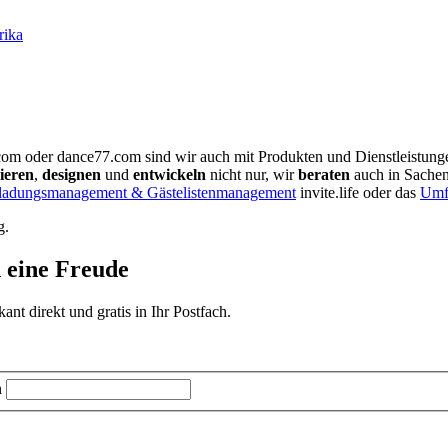
rika
com oder dance77.com sind wir auch mit Produkten und Dienstleistunge
ieren
,
designen
und
entwickeln
nicht nur, wir
beraten
auch in Sache
ladungsmanagement & Gästelistenmanagement
invite.life oder das
Umfr
g.
d eine Freude
t direkt und gratis in Ihr Postfach.
n