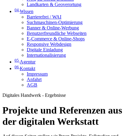
Landkarten & Geoverortung
04
Wissen
Barrierefrei / WAI
Suchmaschinen-Optimierung
Banner & Online-Werbung
Benutzerfreundliche Webseiten
E-Commerce & Online-Shops
Responsive Webdesign
Digitale Einladung
Internationalisierung
05
Agentur
06
Kontakt
Impressum
Anfahrt
AGB
Digitales Handwerk - Ergebnisse
Projekte und Referenzen aus
der digitalen Werkstatt