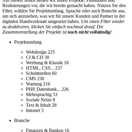
Auf diesen Seiten stellen wir Ihnen Projekte, Fallstudien und
Realisierungen vor, die wir bereits gemacht haben. Nutzen Sie den
Filter, wählen Sie Projektumfang, Sprache oder auch Branche aus,
um sich anzusehen, was wir für unsere Kunden und Partner in der
digitalen Handwerkstatt umgesetzt haben.
Um einen Filter wieder
zu deaktiveren, klicken Sie einfach nochmal drauf. Die
Zusammenstellung der Projekte ist
noch nicht vollständig
!
Projektumfang
Webdesign
225
CI & CD
30
Werbung & Klassik
18
HTML, CSS...
237
Schnittstellen
60
CMS
230
Wartung
216
PHP, Datenbank...
226
Mehrsprachig
53
Soziale Netze
8
Text & Inhalt
28
Intranet
5
Branche
Finanzen & Banken
16