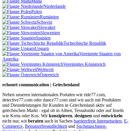
Malta
Niederlande
Polen
Rumänien
Schweiz
Slowakei
Slowenien
Spanien
Tschechische Republik
Ungarn
Vereinigte Staaten von
Amerika
Vereinigtes Königreich
Weltweit
Österreich
echonet communication | Griechenland
Neben unseren internationalen Portalen wie ride77.com,
detective77.com oder dance77.com sind wir auch mit Produkten
und Dienstleistungen für Kunden in Griechenland aktiv auf
griechischen Markt - egal ob in Athen, Tessaloniki oder auf Inseln
wie Kreta oder Kos. Wir
konzipieren
,
designen
und
entwickeln
nicht nur, wir
beraten
auch in Sachen
barrierefreie Internetseiten
,
E-
Commerce
,
Benutzerfreundlichkeit
und
Suchmaschinen-