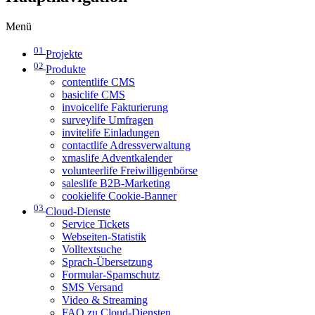
Menü
01
Projekte
02
Produkte
contentlife CMS
basiclife CMS
invoicelife Fakturierung
surveylife Umfragen
invitelife Einladungen
contactlife Adressverwaltung
xmaslife Adventkalender
volunteerlife Freiwilligenbörse
saleslife B2B-Marketing
cookielife Cookie-Banner
03
Cloud-Dienste
Service Tickets
Webseiten-Statistik
Volltextsuche
Sprach-Übersetzung
Formular-Spamschutz
SMS Versand
Video & Streaming
FAQ zu Cloud-Diensten