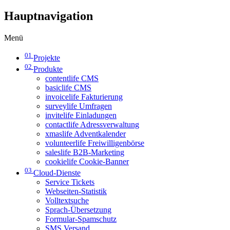
Hauptnavigation
Menü
01
Projekte
02
Produkte
contentlife CMS
basiclife CMS
invoicelife Fakturierung
surveylife Umfragen
invitelife Einladungen
contactlife Adressverwaltung
xmaslife Adventkalender
volunteerlife Freiwilligenbörse
saleslife B2B-Marketing
cookielife Cookie-Banner
03
Cloud-Dienste
Service Tickets
Webseiten-Statistik
Volltextsuche
Sprach-Übersetzung
Formular-Spamschutz
SMS Versand