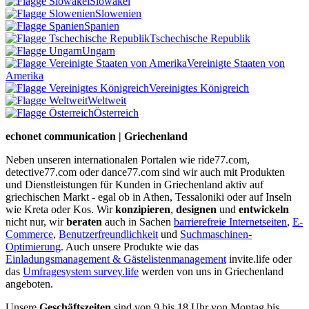
Slowakei
Slowenien
Spanien
Tschechische Republik
Ungarn
Vereinigte Staaten von
Amerika
Vereinigtes Königreich
Weltweit
Österreich
echonet communication | Griechenland
Neben unseren internationalen Portalen wie ride77.com,
detective77.com oder dance77.com sind wir auch mit Produkten
und Dienstleistungen für Kunden in Griechenland aktiv auf
griechischen Markt - egal ob in Athen, Tessaloniki oder auf Inseln
wie Kreta oder Kos. Wir
konzipieren
,
designen
und
entwickeln
nicht nur, wir
beraten
auch in Sachen
barrierefreie Internetseiten
,
E-
Commerce
,
Benutzerfreundlichkeit
und
Suchmaschinen-
Optimierung
. Auch unsere Produkte wie das
Einladungsmanagement & Gästelistenmanagement
invite.life oder
das
Umfragesystem survey.life
werden von uns in Griechenland
angeboten.
Unsere
Geschäftszeiten
sind von 9 bis 18 Uhr von Montag bis