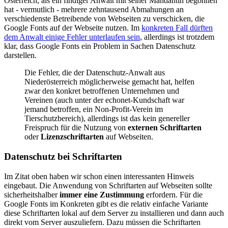
Österreich, als ein findiger Anwalt mit seiner Mandantin begonnen
hat - vermutlich - mehrere zehntausend Abmahungen an
verschiedenste Betreibende von Webseiten zu verschicken, die
Google Fonts auf der Webseite nutzen. Im
konkreten Fall dürften
dem Anwalt einige Fehler unterlaufen sein
, allerdings ist trotzdem
klar, dass Google Fonts ein Problem in Sachen Datenschutz
darstellen.
Die Fehler, die der Datenschutz-Anwalt aus
Niederösterreich möglicherweise gemacht hat, helfen
zwar den konkret betroffenen Unternehmen und
Vereinen (auch unter der echonet-Kundschaft war
jemand betroffen, ein Non-Profit-Verein im
Tierschutzbereich), allerdings ist das kein genereller
Freispruch für die Nutzung von
externen Schriftarten
oder
Lizenzschriftarten
auf Webseiten.
Datenschutz bei Schriftarten
Im Zitat oben haben wir schon einen interessanten Hinweis
eingebaut. Die Anwendung von Schriftarten auf Webseiten sollte
sicherheitshalber
immer eine Zustimmung
erfordern. Für die
Google Fonts im Konkreten gibt es die relativ einfache Variante
diese Schriftarten lokal auf dem Server zu installieren und dann auch
direkt vom Server auszuliefern. Dazu müssen die Schriftarten