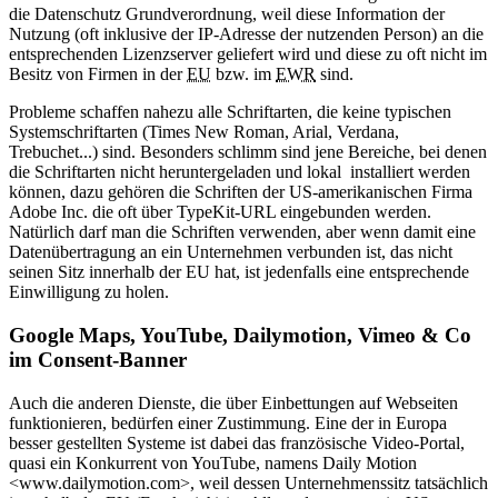
die Datenschutz Grundverordnung, weil diese Information der
Nutzung (oft inklusive der IP-Adresse der nutzenden Person) an die
entsprechenden Lizenzserver geliefert wird und diese zu oft nicht im
Besitz von Firmen in der
EU
bzw. im
EWR
sind.
Probleme schaffen nahezu alle Schriftarten, die keine typischen
Systemschriftarten (Times New Roman, Arial, Verdana,
Trebuchet...) sind. Besonders schlimm sind jene Bereiche, bei denen
die Schriftarten nicht heruntergeladen und lokal installiert werden
können, dazu gehören die Schriften der US-amerikanischen Firma
Adobe Inc. die oft über TypeKit-URL eingebunden werden.
Natürlich darf man die Schriften verwenden, aber wenn damit eine
Datenübertragung an ein Unternehmen verbunden ist, das nicht
seinen Sitz innerhalb der EU hat, ist jedenfalls eine entsprechende
Einwilligung zu holen.
Google Maps, YouTube, Dailymotion, Vimeo & Co
im Consent-Banner
Auch die anderen Dienste, die über Einbettungen auf Webseiten
funktionieren, bedürfen einer Zustimmung. Eine der in Europa
besser gestellten Systeme ist dabei das französische Video-Portal,
quasi ein Konkurrent von YouTube, namens Daily Motion
<www.dailymotion.com>, weil dessen Unternehmenssitz tatsächlich