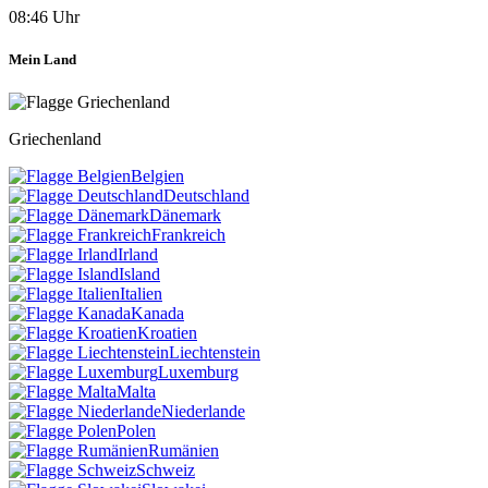
08:46 Uhr
Mein Land
Griechenland
Belgien
Deutschland
Dänemark
Frankreich
Irland
Island
Italien
Kanada
Kroatien
Liechtenstein
Luxemburg
Malta
Niederlande
Polen
Rumänien
Schweiz