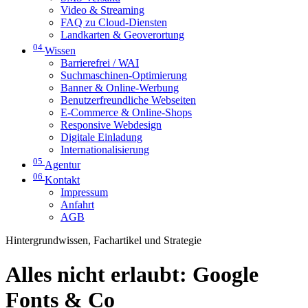
Video & Streaming
FAQ zu Cloud-Diensten
Landkarten & Geoverortung
04
Wissen
Barrierefrei / WAI
Suchmaschinen-Optimierung
Banner & Online-Werbung
Benutzerfreundliche Webseiten
E-Commerce & Online-Shops
Responsive Webdesign
Digitale Einladung
Internationalisierung
05
Agentur
06
Kontakt
Impressum
Anfahrt
AGB
Hintergrundwissen, Fachartikel und Strategie
Alles nicht erlaubt: Google
Fonts & Co